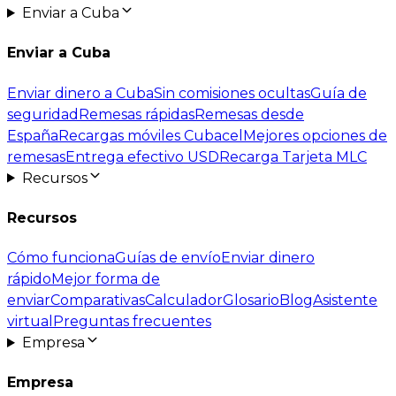
Enviar a Cuba
Enviar a Cuba
Enviar dinero a Cuba
Sin comisiones ocultas
Guía de
seguridad
Remesas rápidas
Remesas desde
España
Recargas móviles Cubacel
Mejores opciones de
remesas
Entrega efectivo USD
Recarga Tarjeta MLC
Recursos
Recursos
Cómo funciona
Guías de envío
Enviar dinero
rápido
Mejor forma de
enviar
Comparativas
Calculador
Glosario
Blog
Asistente
virtual
Preguntas frecuentes
Empresa
Empresa