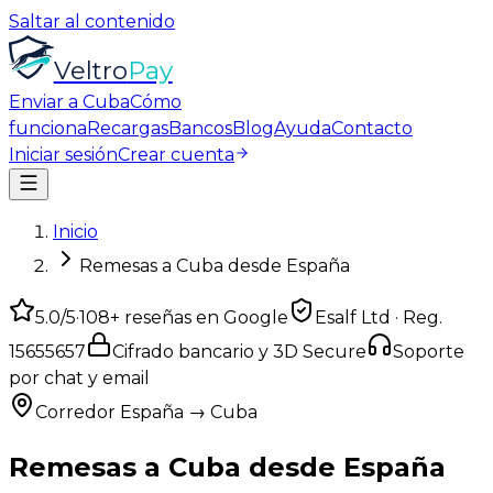
Saltar al contenido
Veltro
Pay
Enviar a Cuba
Cómo
funciona
Recargas
Bancos
Blog
Ayuda
Contacto
Iniciar sesión
Crear cuenta
Inicio
Remesas a Cuba desde España
5.0
/5
·
108
+ reseñas en Google
Esalf Ltd · Reg.
15655657
Cifrado bancario y 3D Secure
Soporte
por chat y email
Corredor España → Cuba
Remesas a
Cuba
desde
España