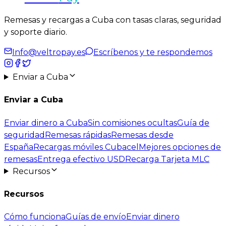
Remesas y recargas a Cuba con tasas claras, seguridad
y soporte diario.
Info@veltropay.es
Escríbenos y te respondemos
Enviar a Cuba
Enviar a Cuba
Enviar dinero a Cuba
Sin comisiones ocultas
Guía de
seguridad
Remesas rápidas
Remesas desde
España
Recargas móviles Cubacel
Mejores opciones de
remesas
Entrega efectivo USD
Recarga Tarjeta MLC
Recursos
Recursos
Cómo funciona
Guías de envío
Enviar dinero