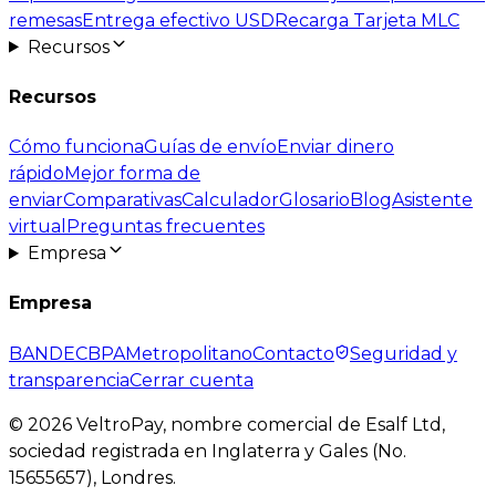
remesas
Entrega efectivo USD
Recarga Tarjeta MLC
Recursos
Recursos
Cómo funciona
Guías de envío
Enviar dinero
rápido
Mejor forma de
enviar
Comparativas
Calculador
Glosario
Blog
Asistente
virtual
Preguntas frecuentes
Empresa
Empresa
BANDEC
BPA
Metropolitano
Contacto
Seguridad y
transparencia
Cerrar cuenta
©
2026
VeltroPay, nombre comercial de Esalf Ltd,
sociedad registrada en Inglaterra y Gales (No.
15655657), Londres.