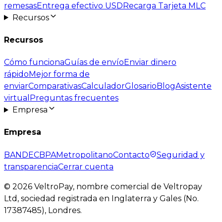
remesas
Entrega efectivo USD
Recarga Tarjeta MLC
Recursos
Recursos
Cómo funciona
Guías de envío
Enviar dinero
rápido
Mejor forma de
enviar
Comparativas
Calculador
Glosario
Blog
Asistente
virtual
Preguntas frecuentes
Empresa
Empresa
BANDEC
BPA
Metropolitano
Contacto
Seguridad y
transparencia
Cerrar cuenta
©
2026
VeltroPay, nombre comercial de Veltropay
Ltd, sociedad registrada en Inglaterra y Gales (No.
17387485), Londres.