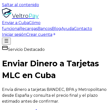
Saltar al contenido
Veltro
Pay
Enviar a Cuba
Cómo
funciona
Recargas
Bancos
Blog
Ayuda
Contacto
Iniciar sesión
Crear cuenta
Servicio Destacado
Enviar Dinero a Tarjetas
MLC
en Cuba
Envía dinero a tarjetas BANDEC, BPA y Metropolitano
desde España y consulta el precio final y el plazo
estimado antes de confirmar.