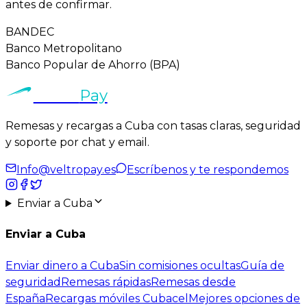
antes de confirmar.
BANDEC
Banco Metropolitano
Banco Popular de Ahorro (BPA)
Veltro
Pay
Remesas y recargas a Cuba con tasas claras, seguridad
y
soporte por chat y email
.
Info@veltropay.es
Escríbenos y te respondemos
Enviar a Cuba
Enviar a Cuba
Enviar dinero a Cuba
Sin comisiones ocultas
Guía de
seguridad
Remesas rápidas
Remesas desde
España
Recargas móviles Cubacel
Mejores opciones de