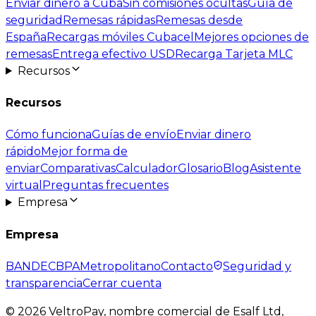
Enviar dinero a Cuba
Sin comisiones ocultas
Guía de
seguridad
Remesas rápidas
Remesas desde
España
Recargas móviles Cubacel
Mejores opciones de
remesas
Entrega efectivo USD
Recarga Tarjeta MLC
Recursos
Recursos
Cómo funciona
Guías de envío
Enviar dinero
rápido
Mejor forma de
enviar
Comparativas
Calculador
Glosario
Blog
Asistente
virtual
Preguntas frecuentes
Empresa
Empresa
BANDEC
BPA
Metropolitano
Contacto
Seguridad y
transparencia
Cerrar cuenta
©
2026
VeltroPay, nombre comercial de Esalf Ltd,