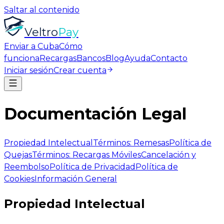
Saltar al contenido
Veltro
Pay
Enviar a Cuba
Cómo
funciona
Recargas
Bancos
Blog
Ayuda
Contacto
Iniciar sesión
Crear cuenta
Documentación
Legal
Propiedad Intelectual
Términos: Remesas
Política de
Quejas
Términos: Recargas Móviles
Cancelación y
Reembolso
Política de Privacidad
Política de
Cookies
Información General
Propiedad Intelectual