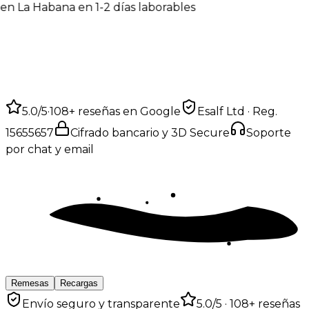
n La Habana en 1-2 días laborables
5.0
/5
·
108
+ reseñas en Google
Esalf Ltd · Reg.
15655657
Cifrado bancario y 3D Secure
Soporte
por chat y email
Remesas
Recargas
Envío seguro y transparente
5.0
/5 ·
108
+ reseñas