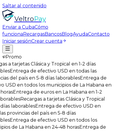
Saltar al contenido
Veltro
Pay
Enviar a Cuba
Cómo
funciona
Recargas
Bancos
Blog
Ayuda
Contacto
Iniciar sesión
Crear cuenta
Promo
s a tarjetas Clásica y Tropical en 1-2 días
bles
Entrega de efectivo USD en todas las
ias del país en 5-8 días laborables
Entrega de
vo USD en todos los municipios de La Habana en
horas
Entrega de euros en La Habana en 1-2
borables
Recargas a tarjetas Clásica y Tropical
días laborables
Entrega de efectivo USD en
as provincias del país en 5-8 días
bles
Entrega de efectivo USD en todos los
pios de La Habana en 24-48 horas
Entrega de