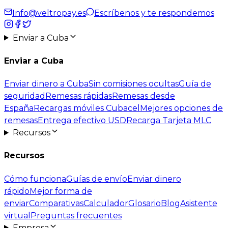
Info@veltropay.es
Escríbenos y te respondemos
Enviar a Cuba
Enviar a Cuba
Enviar dinero a Cuba
Sin comisiones ocultas
Guía de
seguridad
Remesas rápidas
Remesas desde
España
Recargas móviles Cubacel
Mejores opciones de
remesas
Entrega efectivo USD
Recarga Tarjeta MLC
Recursos
Recursos
Cómo funciona
Guías de envío
Enviar dinero
rápido
Mejor forma de
enviar
Comparativas
Calculador
Glosario
Blog
Asistente
virtual
Preguntas frecuentes
Empresa