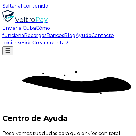
Saltar al contenido
Veltro
Pay
Enviar a Cuba
Cómo
funciona
Recargas
Bancos
Blog
Ayuda
Contacto
Iniciar sesión
Crear cuenta
Centro de
Ayuda
Resolvemos tus dudas para que envíes con total