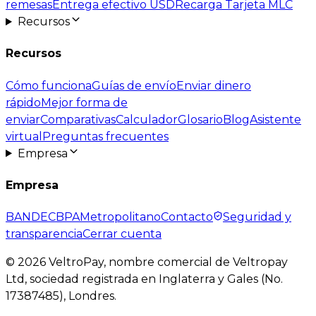
remesas
Entrega efectivo USD
Recarga Tarjeta MLC
Recursos
Recursos
Cómo funciona
Guías de envío
Enviar dinero
rápido
Mejor forma de
enviar
Comparativas
Calculador
Glosario
Blog
Asistente
virtual
Preguntas frecuentes
Empresa
Empresa
BANDEC
BPA
Metropolitano
Contacto
Seguridad y
transparencia
Cerrar cuenta
©
2026
VeltroPay, nombre comercial de Veltropay
Ltd, sociedad registrada en Inglaterra y Gales (No.
17387485), Londres.