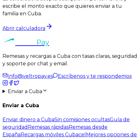
escribe el monto exacto que quieres enviar a tu
familia en Cuba.
Abrir calculadora
Veltro
Pay
Remesas y recargas a Cuba con tasas claras, seguridad
y
soporte por chat y email
.
Info@veltropay.es
Escríbenos y te respondemos
Enviar a Cuba
Enviar a Cuba
Enviar dinero a Cuba
Sin comisiones ocultas
Guía de
seguridad
Remesas rápidas
Remesas desde
España
Recargas móviles Cubacel
Mejores opciones de