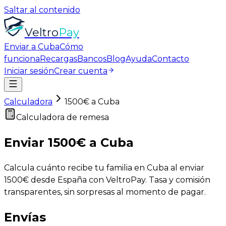
Saltar al contenido
Veltro
Pay
Enviar a Cuba
Cómo
funciona
Recargas
Bancos
Blog
Ayuda
Contacto
Iniciar sesión
Crear cuenta
Calculadora
1500
€ a Cuba
Calculadora de remesa
Enviar
1500
€
a Cuba
Calcula cuánto recibe tu familia en Cuba al enviar
1500
€ desde España con VeltroPay. Tasa y comisión
transparentes, sin sorpresas al momento de pagar.
Envías