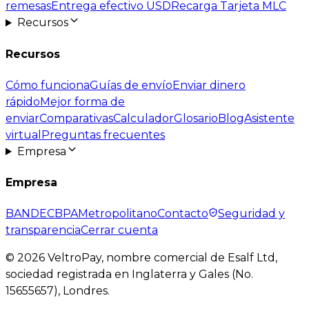
remesas
Entrega efectivo USD
Recarga Tarjeta MLC
Recursos
Recursos
Cómo funciona
Guías de envío
Enviar dinero
rápido
Mejor forma de
enviar
Comparativas
Calculador
Glosario
Blog
Asistente
virtual
Preguntas frecuentes
Empresa
Empresa
BANDEC
BPA
Metropolitano
Contacto
Seguridad y
transparencia
Cerrar cuenta
©
2026
VeltroPay, nombre comercial de Esalf Ltd,
sociedad registrada en Inglaterra y Gales (No.
15655657), Londres.