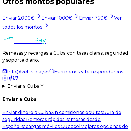
Otros montos populares
Enviar
2000
€
Enviar
1000
€
Enviar
750
€
Ver
todos los montos
Veltro
Pay
Remesas y recargas a Cuba con tasas claras, seguridad
y soporte diario.
Info@veltropay.es
Escríbenos y te respondemos
Enviar a Cuba
Enviar a Cuba
Enviar dinero a Cuba
Sin comisiones ocultas
Guía de
seguridad
Remesas rápidas
Remesas desde
España
Recargas móviles Cubacel
Mejores opciones de