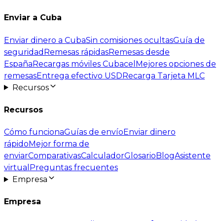
Enviar a Cuba
Enviar dinero a Cuba
Sin comisiones ocultas
Guía de
seguridad
Remesas rápidas
Remesas desde
España
Recargas móviles Cubacel
Mejores opciones de
remesas
Entrega efectivo USD
Recarga Tarjeta MLC
Recursos
Recursos
Cómo funciona
Guías de envío
Enviar dinero
rápido
Mejor forma de
enviar
Comparativas
Calculador
Glosario
Blog
Asistente
virtual
Preguntas frecuentes
Empresa
Empresa