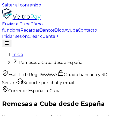
Saltar al contenido
Veltro
Pay
Enviar a Cuba
Cómo
funciona
Recargas
Bancos
Blog
Ayuda
Contacto
Iniciar sesión
Crear cuenta
Inicio
Remesas a Cuba desde España
Esalf Ltd · Reg.
15655657
Cifrado bancario y 3D
Secure
Soporte por chat y email
Corredor España → Cuba
Remesas a
Cuba
desde
España