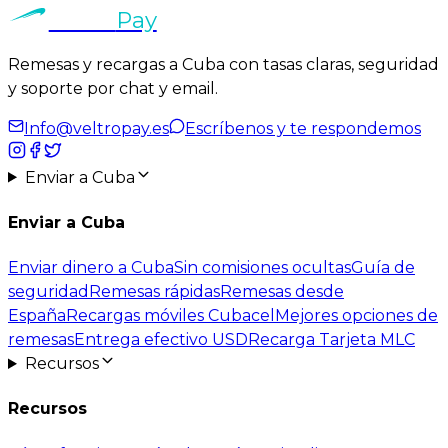
Veltro
Pay
Remesas y recargas a Cuba con tasas claras, seguridad
y
soporte por chat y email
.
Info@veltropay.es
Escríbenos y te respondemos
Enviar a Cuba
Enviar a Cuba
Enviar dinero a Cuba
Sin comisiones ocultas
Guía de
seguridad
Remesas rápidas
Remesas desde
España
Recargas móviles Cubacel
Mejores opciones de
remesas
Entrega efectivo USD
Recarga Tarjeta MLC
Recursos
Recursos