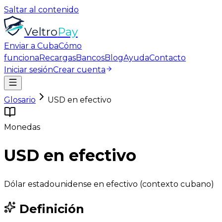
Saltar al contenido
Veltro
Pay
Enviar a Cuba
Cómo
funciona
Recargas
Bancos
Blog
Ayuda
Contacto
Iniciar sesión
Crear cuenta
Glosario
USD en efectivo
Monedas
USD en efectivo
Dólar estadounidense en efectivo (contexto cubano)
Definición