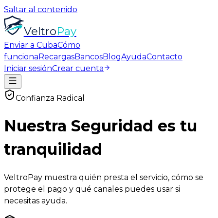
Saltar al contenido
Veltro
Pay
Enviar a Cuba
Cómo
funciona
Recargas
Bancos
Blog
Ayuda
Contacto
Iniciar sesión
Crear cuenta
Confianza Radical
Nuestra
Seguridad
es tu
tranquilidad
VeltroPay muestra quién presta el servicio, cómo se
protege el pago y qué canales puedes usar si
necesitas ayuda.