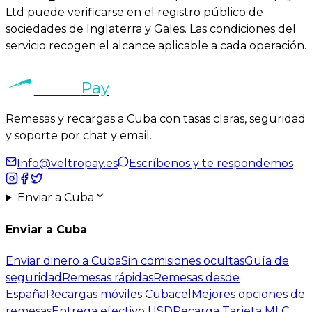
Ltd puede verificarse en el registro público de
sociedades de Inglaterra y Gales. Las condiciones del
servicio recogen el alcance aplicable a cada operación.
Veltro
Pay
Remesas y recargas a Cuba con tasas claras, seguridad
y
soporte por chat y email
.
Info@veltropay.es
Escríbenos y te respondemos
Enviar a Cuba
Enviar a Cuba
Enviar dinero a Cuba
Sin comisiones ocultas
Guía de
seguridad
Remesas rápidas
Remesas desde
España
Recargas móviles Cubacel
Mejores opciones de
remesas
Entrega efectivo USD
Recarga Tarjeta MLC