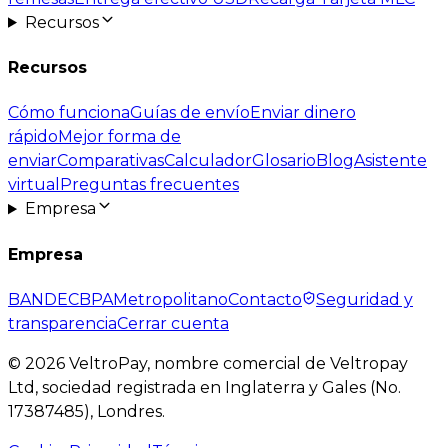
Recursos
Recursos
Cómo funciona
Guías de envío
Enviar dinero
rápido
Mejor forma de
enviar
Comparativas
Calculador
Glosario
Blog
Asistente
virtual
Preguntas frecuentes
Empresa
Empresa
BANDEC
BPA
Metropolitano
Contacto
Seguridad y
transparencia
Cerrar cuenta
©
2026
VeltroPay, nombre comercial de Veltropay
Ltd, sociedad registrada en Inglaterra y Gales (No.
17387485), Londres.