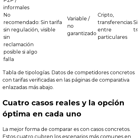
P2P /
informales
No
Cripto,
Variable /
recomendado:
Sin tarifa
transferencias
S
no
sin regulación,
visible
entre
t
garantizado
sin
particulares
reclamación
posible si algo
falla
Tabla de tipologías. Datos de competidores concretos
con tarifas verificadas en las páginas de comparativa
enlazadas más abajo.
Cuatro casos reales y la opción
óptima en cada uno
La mejor forma de comparar es con casos concretos.
Estos cuatro cubren los escenarios más comunes en