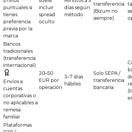
Envíos
suele
Minutos a 5
transferencia
t
puntuales si
incluir
días según
(Bizum no
s
tienes
spread
método
siempre)
o
preferencia
oculto
previa por la
marca
Bancos
tradicionales
(transferencia
C
internacional)
b
20–50
Solo SEPA /
3–7 días
d
EUR por
transferencia
Envíos a
hábiles
r
operación
bancaria
cuentas
(
corporativas o
e
no aplicables a
remesa
familiar
Plataformas