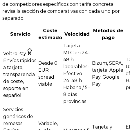
de competidores específicos con tarifa concreta,
revisa la sección de comparativas con cada uno por
separado.
Coste
Métodos de
Servicio
Velocidad
estimado
pago
Tarjeta
MLC en 24–
VeltroPay
48 h
T
Envíos rápidos
Desde 0
Bizum, SEPA,
laborables ·
U
a tarjeta,
EUR +
tarjeta, Apple
Efectivo
e
transparencia
spread
Pay, Google
24–48 h
H
de coste,
visible
Pay
Habana / 5–
p
soporte en
8 días
español
provincias
Servicios
genéricos de
remesas
Variable,
Tarjeta y
E