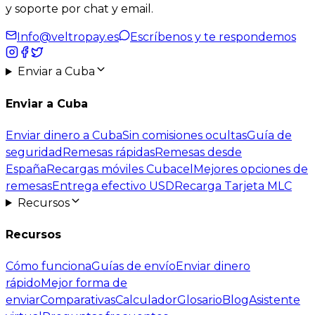
y
soporte por chat y email
.
Info@veltropay.es
Escríbenos y te respondemos
Enviar a Cuba
Enviar a Cuba
Enviar dinero a Cuba
Sin comisiones ocultas
Guía de
seguridad
Remesas rápidas
Remesas desde
España
Recargas móviles Cubacel
Mejores opciones de
remesas
Entrega efectivo USD
Recarga Tarjeta MLC
Recursos
Recursos
Cómo funciona
Guías de envío
Enviar dinero
rápido
Mejor forma de
enviar
Comparativas
Calculador
Glosario
Blog
Asistente