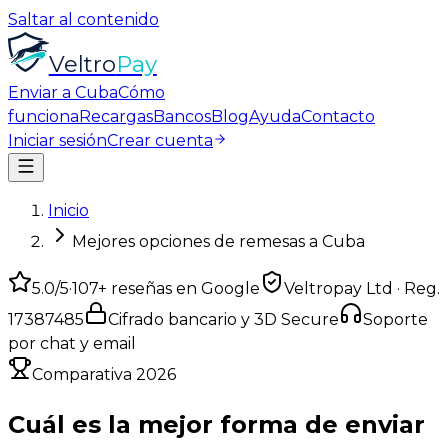
Saltar al contenido
Veltro
Pay
Enviar a Cuba
Cómo
funciona
Recargas
Bancos
Blog
Ayuda
Contacto
Iniciar sesión
Crear cuenta
Inicio
Mejores opciones de remesas a Cuba
5.0
/5
·
107
+ reseñas en Google
Veltropay Ltd · Reg.
17387485
Cifrado bancario y 3D Secure
Soporte
por chat y email
Comparativa 2026
Cuál es la mejor forma de
enviar