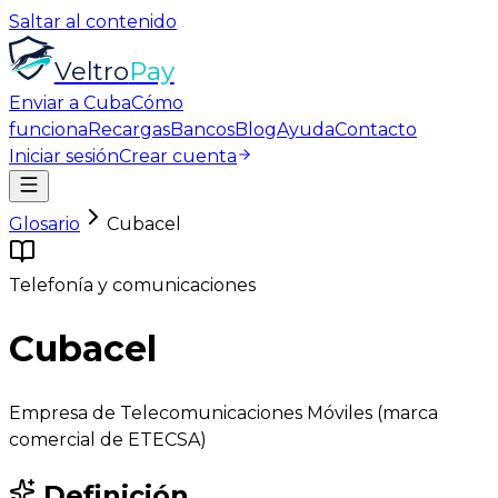
Saltar al contenido
Veltro
Pay
Enviar a Cuba
Cómo
funciona
Recargas
Bancos
Blog
Ayuda
Contacto
Iniciar sesión
Crear cuenta
Glosario
Cubacel
Telefonía y comunicaciones
Cubacel
Empresa de Telecomunicaciones Móviles (marca
comercial de ETECSA)
Definición