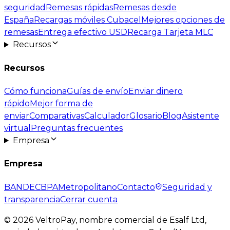
seguridad
Remesas rápidas
Remesas desde
España
Recargas móviles Cubacel
Mejores opciones de
remesas
Entrega efectivo USD
Recarga Tarjeta MLC
Recursos
Recursos
Cómo funciona
Guías de envío
Enviar dinero
rápido
Mejor forma de
enviar
Comparativas
Calculador
Glosario
Blog
Asistente
virtual
Preguntas frecuentes
Empresa
Empresa
BANDEC
BPA
Metropolitano
Contacto
Seguridad y
transparencia
Cerrar cuenta
©
2026
VeltroPay, nombre comercial de Esalf Ltd,