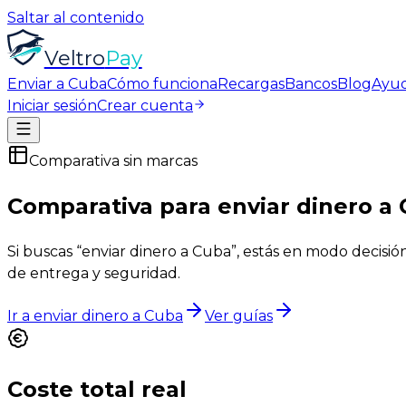
Saltar al contenido
Veltro
Pay
Enviar a Cuba
Cómo funciona
Recargas
Bancos
Blog
Ayu
Iniciar sesión
Crear cuenta
Comparativa sin marcas
Comparativa para enviar dinero a
Si buscas “enviar dinero a Cuba”, estás en modo decisión
de entrega y seguridad.
Ir a enviar dinero a Cuba
Ver guías
Coste total real