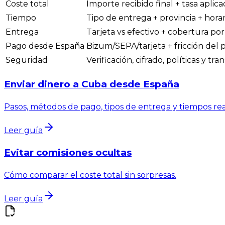
Coste total
Importe recibido final + tasa aplic
Tiempo
Tipo de entrega + provincia + horar
Entrega
Tarjeta vs efectivo + cobertura po
Pago desde España
Bizum/SEPA/tarjeta + fricción del 
Seguridad
Verificación, cifrado, políticas y tr
Enviar dinero a Cuba desde España
Pasos, métodos de pago, tipos de entrega y tiempos rea
Leer guía
Evitar comisiones ocultas
Cómo comparar el coste total sin sorpresas.
Leer guía