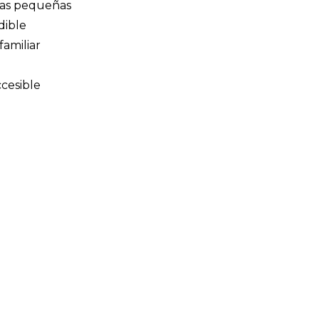
ras pequeñas
dible
familiar
ccesible