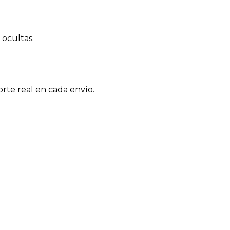
 ocultas.
orte real en cada envío.
ana · 24–48 h naturales