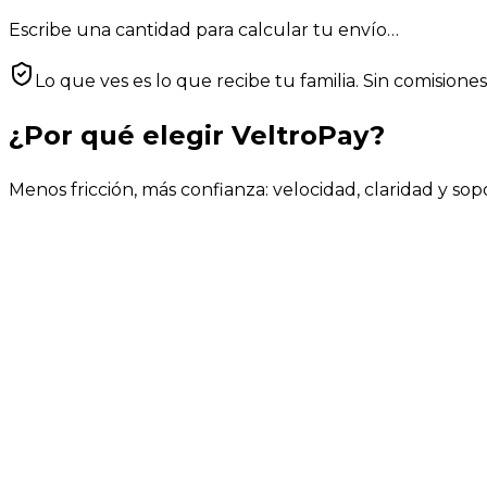
Escribe una cantidad para calcular tu envío…
Lo que ves es lo que recibe tu familia. Sin comisiones
¿Por qué elegir VeltroPay?
Menos fricción, más confianza: velocidad, claridad y sop
Clásica, Tropical y MLC · 24–48 h laborables
Efectivo Hab