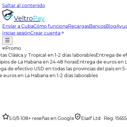
Saltar al contenido
Veltro
Pay
Enviar a Cuba
Cómo funciona
Recargas
Bancos
Blog
Ayu
Iniciar sesión
Crear cuenta
Promo
 Clásica y Tropical en 1-2 días laborables
Entrega de efect
os de La Habana en 24-48 horas
Entrega de euros en La H
de efectivo USD en todas las provincias del país en 5-8 d
uros en La Habana en 1-2 días laborables
5.0
/5
·
108
+ reseñas en Google
Esalf Ltd · Reg.
1565