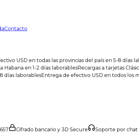
da
Contacto
ivo USD en todas las provincias del país en 5-8 días labo
abana en 1-2 días laborables
Recargas a tarjetas Clásica y
ías laborables
Entrega de efectivo USD en todos los mun
5657
Cifrado bancario y 3D Secure
Soporte por chat 