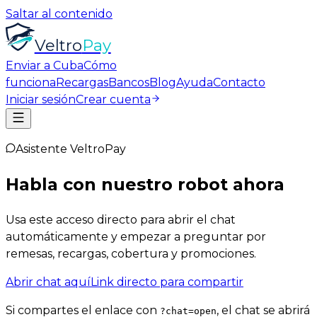
Saltar al contenido
Veltro
Pay
Enviar a Cuba
Cómo
funciona
Recargas
Bancos
Blog
Ayuda
Contacto
Iniciar sesión
Crear cuenta
Asistente VeltroPay
Habla con nuestro robot ahora
Usa este acceso directo para abrir el chat
automáticamente y empezar a preguntar por
remesas, recargas, cobertura y promociones.
Abrir chat aquí
Link directo para compartir
Si compartes el enlace con
, el chat se abrirá
?chat=open